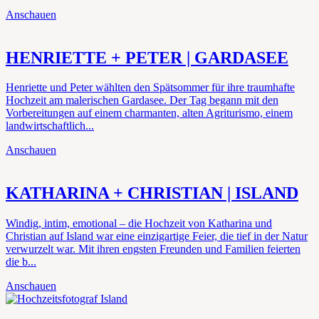
Anschauen
HENRIETTE + PETER | GARDASEE
Henriette und Peter wählten den Spätsommer für ihre traumhafte
Hochzeit am malerischen Gardasee. Der Tag begann mit den
Vorbereitungen auf einem charmanten, alten Agriturismo, einem
landwirtschaftlich...
Anschauen
KATHARINA + CHRISTIAN | ISLAND
Windig, intim, emotional – die Hochzeit von Katharina und
Christian auf Island war eine einzigartige Feier, die tief in der Natur
verwurzelt war. Mit ihren engsten Freunden und Familien feierten
die b...
Anschauen