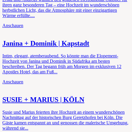
ihren ganz besonderen Tag – eine Hochzeit im wunderschönen
herbstlichen Licht, das die Atmosphäre mit einer einzigartigen
Wärme erfüllte....
Anschauen
Janina + Dominik | Kapstadt
Intim, elegant, atemberaubend. So könnte man die Elopement-
Hochzeit von Janina und Dominik in Südafrika am besten
beschreiben. Der Tag begann früh am Morgen im exklusiven 12
Apostles Hotel, das am Fuß...
Anschauen
SUSIE + MARIUS | KÖLN
Susie und Marius feierten ihre Hochzeit an einem wunderschönen
Nachmittag auf der historischen Burg Geretzhofen bei Köln. Die
Gäste kamen entspannt an und genossen die malerische Umgebung,
während sie...