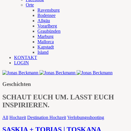
Orte
Ravensburg
Bodensee
Allgäu
Vorarlberg
Graubünden
Marburg
Mallorca
Kapstadt
Island
KONTAKT
LOGIN
Geschichten
SCHAUT EUCH UM. LASST EUCH
INSPIRIEREN.
All
Hochzeit
Destination Hochzeit
Verlobungsshooting
SASKIA + TOBIAS | TOSKANA